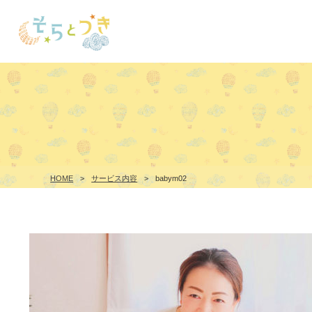
HOME
>
サービス内容
>
babym02