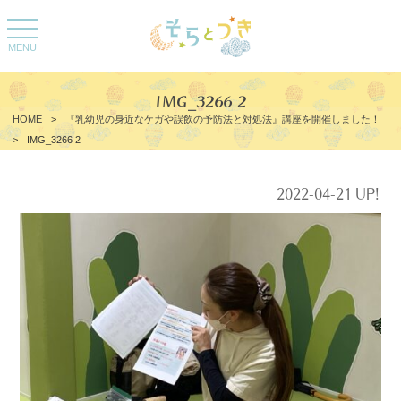
toggle
navigation
MENU
IMG_3266 2
HOME
>
『乳幼児の身近なケガや誤飲の予防法と対処法』講座を開催しました！
>
IMG_3266 2
2022-04-21 UP!